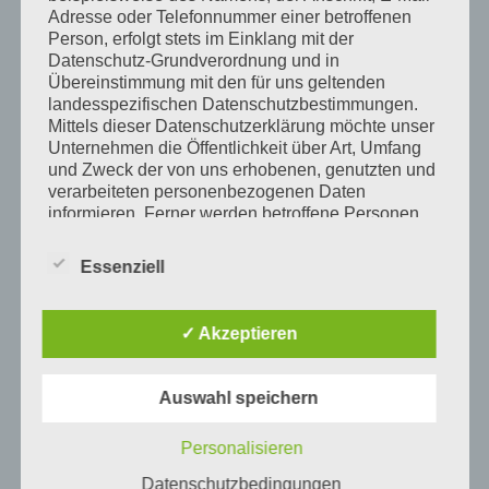
Deine E-Mail-Adresse wird nicht veröffentlicht.
Adresse oder Telefonnummer einer betroffenen
Person, erfolgt stets im Einklang mit der
Erforderliche Felder sind mit
*
markiert
Datenschutz-Grundverordnung und in
Übereinstimmung mit den für uns geltenden
Name
*
landesspezifischen Datenschutzbestimmungen.
Mittels dieser Datenschutzerklärung möchte unser
Unternehmen die Öffentlichkeit über Art, Umfang
und Zweck der von uns erhobenen, genutzten und
E-Mail-Adresse
verarbeiteten personenbezogenen Daten
*
informieren. Ferner werden betroffene Personen
mittels dieser Datenschutzerklärung über die ihnen
zustehenden Rechte aufgeklärt.
Essenziell
Wir haben als für die Verarbeitung Verantwortlicher
Website
zahlreiche technische und organisatorische
✓ Akzeptieren
Maßnahmen umgesetzt, um einen möglichst
lückenlosen Schutz der über diese Internetseite
verarbeiteten personenbezogenen Daten
Auswahl speichern
sicherzustellen. Dennoch können Internetbasierte
Datenübertragungen grundsätzlich
Name, E-Mail-Adresse und Website in diesem Browser für
Sicherheitslücken aufweisen, sodass ein absoluter
Personalisieren
meinen nächsten Kommentar speichern.
Schutz nicht gewährleistet werden kann. Aus
Datenschutzbedingungen