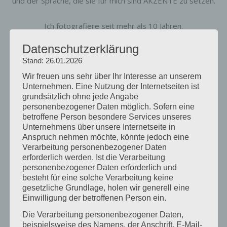
und der Sprache, die sie für mich sind AKZENTE zu setzen.
Ich fotografiere seit mehr als 10 Jahren.
Von Stilleben bis Naturfotografie neben Portraits mag ich
Datenschutzerklärung
vor allem die Arbeit mit Menschen und deren Leidenschaft.
Stand: 26.01.2026
Oder besser gesagt ich mag es, zu verbinden und vor
allem zu kreiieren. Ich liebe es zu gestalten.
Wir freuen uns sehr über Ihr Interesse an unserem
Unternehmen. Eine Nutzung der Internetseiten ist
grundsätzlich ohne jede Angabe
Aktuell ist das hier mein Projekt und noch in der
personenbezogener Daten möglich. Sofern eine
Anfangsphase. Habe bitte Verständnis für etwaige Fehler.
betroffene Person besondere Services unseres
Merci
Unternehmens über unsere Internetseite in
Anspruch nehmen möchte, könnte jedoch eine
Verarbeitung personenbezogener Daten
erforderlich werden. Ist die Verarbeitung
By
Carolin
personenbezogener Daten erforderlich und
besteht für eine solche Verarbeitung keine
gesetzliche Grundlage, holen wir generell eine
SCHREIBE EINEN KOMMENTAR
Einwilligung der betroffenen Person ein.
Die Verarbeitung personenbezogener Daten,
beispielsweise des Namens, der Anschrift, E-Mail-